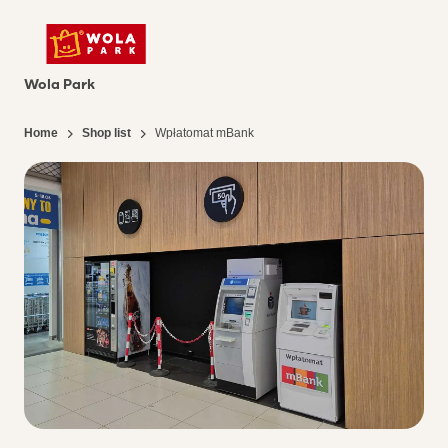
Wola Park
Home
Shop list
Wpłatomat mBank