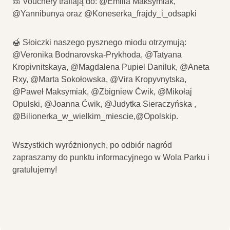
🎫 Vouchery trafiają do: @Emilia Maksymiak,
@Yannibunya oraz @Koneserka_frajdy_i_odsapki
🍯 Słoiczki naszego pysznego miodu otrzymują:
@Veronika Bodnarovska-Prykhoda, @Tatyana
Kropivnitskaya, @Magdalena Pupiel Daniluk, @Aneta
Rxy, @Marta Sokołowska, @Vira Kropyvnytska,
@Paweł Maksymiak, @Zbigniew Ćwik, @Mikołaj
Opulski, @Joanna Ćwik, @Judytka Sieraczyńska ,
@Bilionerka_w_wielkim_miescie,@Opolskip.
Wszystkich wyróżnionych, po odbiór nagród
zapraszamy do punktu informacyjnego w Wola Parku i
gratulujemy!